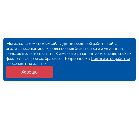
Мы используем cookie-файлы для корректной работы сайта,
анализа посещаемости, обеспечения безопасности и улучшения
пользовательского опыта. Вы можете запретить сохранение cookie-
файлов в настройках браузера. Подробнее - в
Политике обработки
персональных данных
Хорошо
Контакты
Потребительская 1-я ул, дом 26, стр 1 (ПВЗ)
09:00 - 18:00 пн-пт
8 (351) 779-46-17
chelyabinsk@rutector.ru