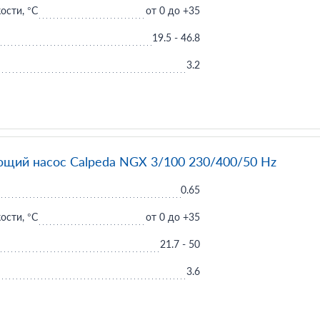
ости, °C
от 0 до +35
19.5 - 46.8
3.2
щий насос Calpeda NGX 3/100 230/400/50 Hz
0.65
ости, °C
от 0 до +35
21.7 - 50
3.6