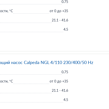
0.75
ости, °C
от 0 до +35
21.1 - 41.6
4.5
щий насос Calpeda NGL 4/110 230/400/50 Hz
0.75
ости, °C
от 0 до +35
21.1 - 41.6
4.5