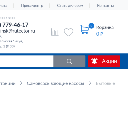
лата
Пресс-центр
Стать дилером
Контакты
:00-18:00
) 779-46-17
0
Корзина
insk@rutector.ru
0 ₽
к,
льская 1-я ул,
тр 1 (ПВЗ)
Акции
станции
Самовсасывающие насосы
Бытовые