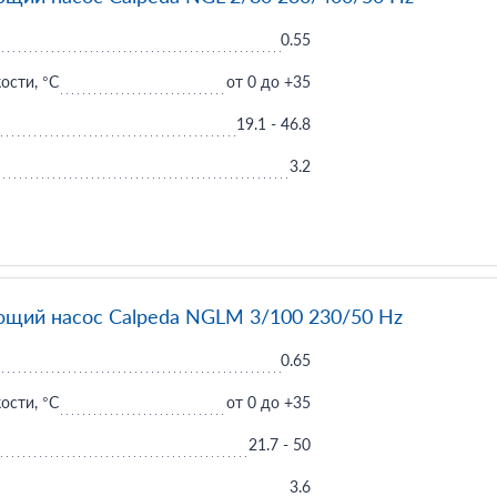
0.55
ости, °C
от 0 до +35
19.1 - 46.8
3.2
щий насос Calpeda NGLM 3/100 230/50 Hz
0.65
ости, °C
от 0 до +35
21.7 - 50
3.6