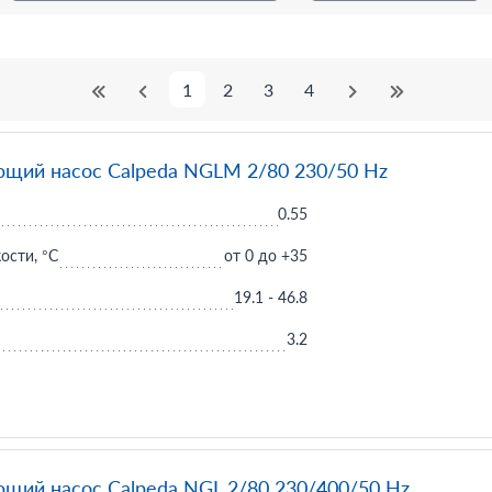
1
2
3
4
щий насос Calpeda NGLM 2/80 230/50 Hz
0.55
ости, °C
от 0 до +35
19.1 - 46.8
3.2
щий насос Calpeda NGL 2/80 230/400/50 Hz