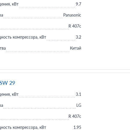
ения, кВт
9.7
ра
Panasonic
R 407c
ность компрессора, кВт
3.2
тва
Китай
CSW 29
ения, кВт
3.1
ра
LG
R 407c
ность компрессора, кВт
1.95