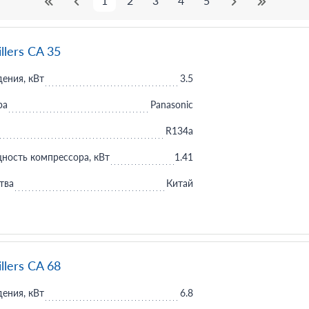
1
2
3
4
5
llers CA 35
ения, кВт
3.5
ра
Panasonic
R134a
ность компрессора, кВт
1.41
тва
Китай
llers CA 68
ения, кВт
6.8