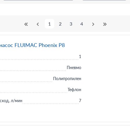
1
2
3
4
асос FLUIMAC Phoenix P8
1
Пневмо
Полипропилен
Тефлон
сход, л/мин
7