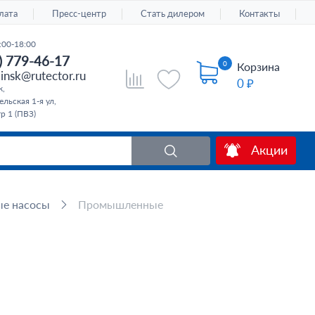
лата
Пресс-центр
Стать дилером
Контакты
:00-18:00
) 779-46-17
0
Корзина
insk@rutector.ru
0 ₽
к,
льская 1-я ул,
тр 1 (ПВЗ)
Акции
е насосы
Промышленные