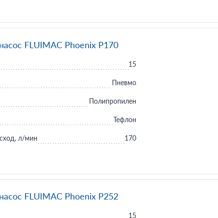
асос FLUIMAC Phoenix P170
15
Пневмо
Полипропилен
Тефлон
сход, л/мин
170
асос FLUIMAC Phoenix P252
15