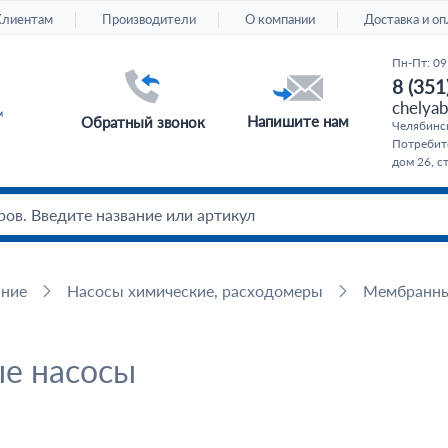
Клиентам
Производители
О компании
Доставка и оп
Пн-Пт: 09
8 (351
chelyab
Напишите нам
Обратный звонок
Челябинс
Потребите
дом 26, с
ание
Насосы химические, расходомеры
Мембранны
е насосы