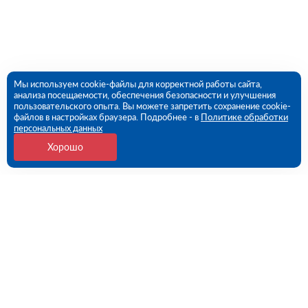
Мы используем cookie-файлы для корректной работы сайта,
анализа посещаемости, обеспечения безопасности и улучшения
пользовательского опыта. Вы можете запретить сохранение cookie-
файлов в настройках браузера. Подробнее - в
Политике обработки
персональных данных
Хорошо
Контакты
Потребительская 1-я ул, дом 26, стр 1 (ПВЗ)
09:00 - 18:00 пн-пт
8 (351) 779-46-17
chelyabinsk@rutector.ru