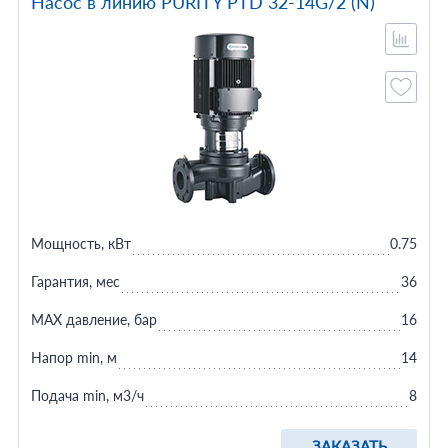
Насос в линию PURITY PTD 32-14G/2 (N)
Мощность, кВт
0.75
Гарантия, мес
36
MAX давление, бар
16
Напор min, м
14
Подача min, м3/ч
8
ЗАКАЗАТЬ