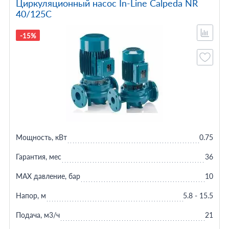
Циркуляционный насос In-Line Calpeda NR
40/125C
-15%
Мощность, кВт
0.75
Гарантия, мес
36
MAX давление, бар
10
Напор, м
5.8 - 15.5
Подача, м3/ч
21