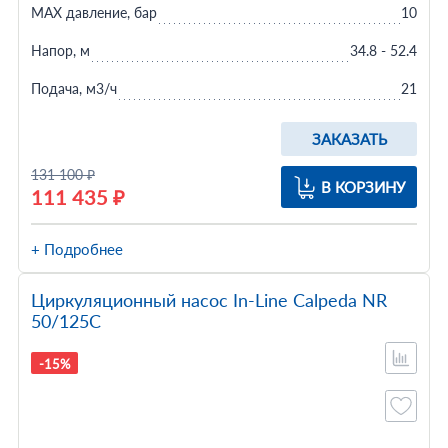
MAX давление, бар
10
Напор, м
34.8 - 52.4
Подача, м3/ч
21
ЗАКАЗАТЬ
131 100 ₽
В КОРЗИНУ
111 435 ₽
+ Подробнее
Циркуляционный насос In-Line Calpeda NR
50/125C
-15%