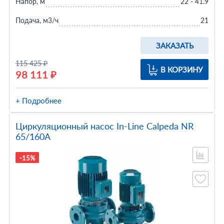
Напор, м
22 - 41.9
Подача, м3/ч
21
ЗАКАЗАТЬ
115 425 ₽
В КОРЗИНУ
98 111 ₽
+ Подробнее
Циркуляционный насос In-Line Calpeda NR
65/160A
-15%