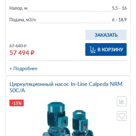
Напор, м
5.5 - 16
Подача, м3/ч
6 - 18.9
ЗАКАЗАТЬ
67 640 ₽
В КОРЗИНУ
57 494 ₽
+ Подробнее
Циркуляционный насос In-Line Calpeda NRM
50C/A
-15%