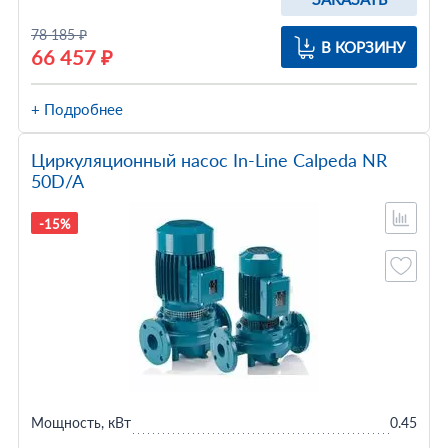
78 185 ₽
В КОРЗИНУ
66 457 ₽
+ Подробнее
Циркуляционный насос In-Line Calpeda NR
50D/A
-15%
Мощность, кВт
0.45