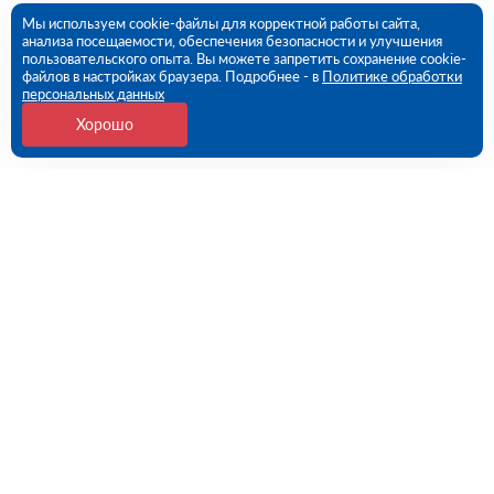
Мы используем cookie-файлы для корректной работы сайта,
анализа посещаемости, обеспечения безопасности и улучшения
пользовательского опыта. Вы можете запретить сохранение cookie-
файлов в настройках браузера. Подробнее - в
Политике обработки
персональных данных
Хорошо
Контакты
Потребительская 1-я ул, дом 26, стр 1 (ПВЗ)
09:00 - 18:00 пн-пт
8 (351) 779-46-17
chelyabinsk@rutector.ru
Напишите нам