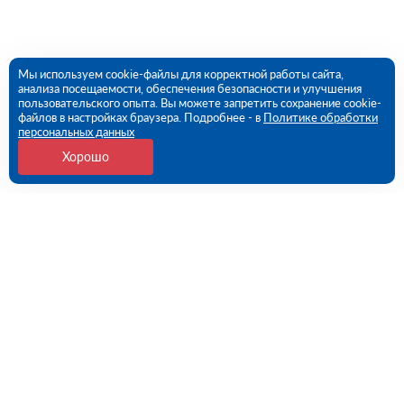
Мы используем cookie-файлы для корректной работы сайта,
анализа посещаемости, обеспечения безопасности и улучшения
пользовательского опыта. Вы можете запретить сохранение cookie-
файлов в настройках браузера. Подробнее - в
Политике обработки
персональных данных
Хорошо
Контакты
Потребительская 1-я ул, дом 26, стр 1 (ПВЗ)
09:00 - 18:00 пн-пт
8 (351) 779-46-17
chelyabinsk@rutector.ru
Напишите нам