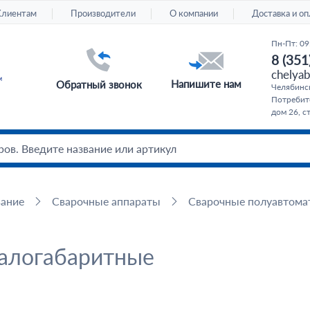
Клиентам
Производители
О компании
Доставка и оп
Пн-Пт: 09
8 (351
chelyab
Напишите нам
Обратный звонок
Челябинс
Потребите
дом 26, с
вание
Сварочные аппараты
Сварочные полуавтома
алогабаритные