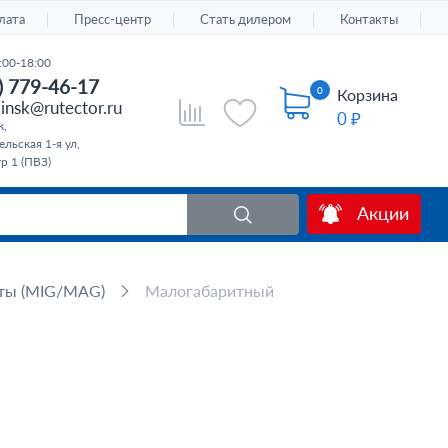
лата
Пресс-центр
Стать дилером
Контакты
:00-18:00
) 779-46-17
0
Корзина
insk@rutector.ru
0 ₽
к,
льская 1-я ул,
тр 1 (ПВЗ)
Акции
ты (MIG/MAG)
Малогабаритный