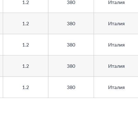
1.2
380
Италия
1.2
380
Италия
1.2
380
Италия
1.2
380
Италия
1.2
380
Италия