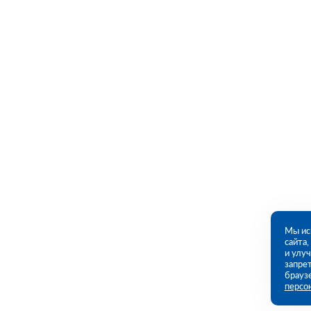
Мы ис
сайта
и улу
запрет
брауз
персо