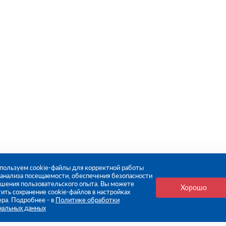
пользуем cookie-файлы для корректной работы
, анализа посещаемости, обеспечения безопасности
чшения пользовательского опыта. Вы можете
Хорошо
ить сохранение cookie-файлов в настройках
ера. Подробнее - в
Политике обработки
нальных данных