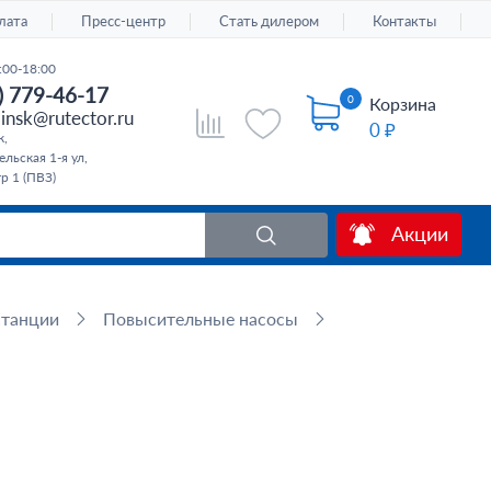
лата
Пресс-центр
Стать дилером
Контакты
:00-18:00
) 779-46-17
0
Корзина
insk@rutector.ru
0 ₽
к,
льская 1-я ул,
тр 1 (ПВЗ)
Акции
станции
Повысительные насосы