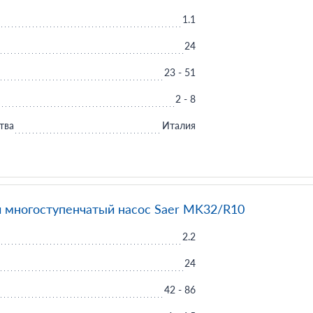
1.1
24
23 - 51
2 - 8
тва
Италия
 многоступенчатый насос Saer MK32/R10
2.2
24
42 - 86