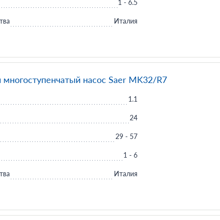
1 - 6.5
тва
Италия
 многоступенчатый насос Saer MK32/R7
1.1
24
29 - 57
1 - 6
тва
Италия