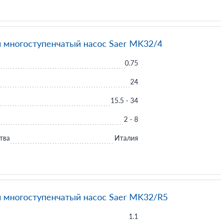
 многоступенчатый насос Saer MK32/4
0.75
24
15.5 - 34
2 - 8
тва
Италия
 многоступенчатый насос Saer MK32/R5
1.1