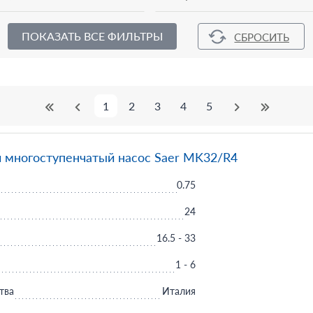
ПОКАЗАТЬ ВСЕ ФИЛЬТРЫ
1
2
3
4
5
 многоступенчатый насос Saer MK32/R4
0.75
24
16.5 - 33
1 - 6
тва
Италия