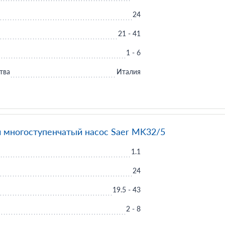
24
21 - 41
1 - 6
тва
Италия
 многоступенчатый насос Saer MK32/5
1.1
24
19.5 - 43
2 - 8