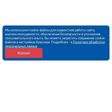
Мы используем cookie-файлы для корректной работы сайта,
анализа посещаемости, обеспечения безопасности и улучшения
пользовательского опыта. Вы можете запретить сохранение cookie-
файлов в настройках браузера. Подробнее - в
Политике обработки
персональных данных
Хорошо
Контакты
Потребительская 1-я ул, дом 26, стр 1 (ПВЗ)
09:00 - 18:00 пн-пт
8 (351) 779-46-17
chelyabinsk@rutector.ru