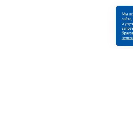
Мы ис
сайта
и улу
запрет
брауз
персо
Контакты
Полезны
Потребительская 1-я ул, дом 26, стр 1
Каталог
(ПВЗ)
Акции
Услуги
09:00 - 18:00 пн-пт
8 (351) 779-46-17
Полезная и
chelyabinsk@rutector.ru
Доставка и 