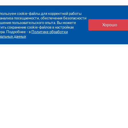
пользуем cookie-файлы для корректной работы
, анализа посещаемости, обеспечения безопасности
чшения пользовательского опыта. Вы можете
Хорошо
ить сохранение cookie-файлов в настройках
ера. Подробнее - в
Политике обработки
нальных данных
е ссылки
Компания
Стань нашим дилером
О компании
Пресс-центр
нформация
Реквизиты
оплата
Политика обработки персо
данных