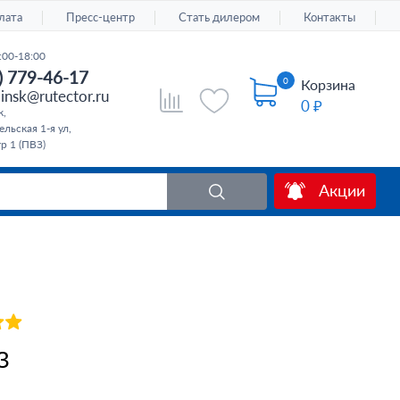
лата
Пресс-центр
Стать дилером
Контакты
:00-18:00
) 779-46-17
0
Корзина
insk@rutector.ru
0 ₽
к,
льская 1-я ул,
тр 1 (ПВЗ)
Акции
З