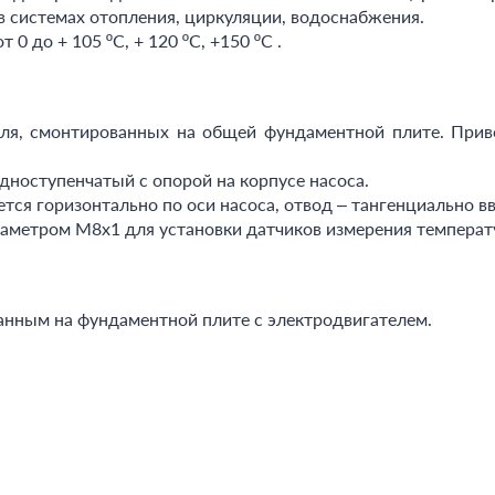
 в системах отопления, циркуляции, водоснабжения.
0 до + 105 ºС, + 120 ºС, +150 ºС .
еля, смонтированных на общей фундаментной плите. Прив
дноступенчатый с опорой на корпусе насоса.
ся горизонтально по оси насоса, отвод – тангенциально вв
иаметром М8х1 для установки датчиков измерения темпера
анным на фундаментной плите с электродвигателем.