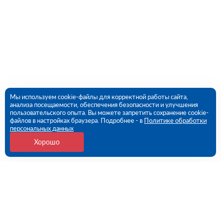
Мы используем cookie-файлы для корректной работы сайта,
анализа посещаемости, обеспечения безопасности и улучшения
пользовательского опыта. Вы можете запретить сохранение cookie-
файлов в настройках браузера. Подробнее - в
Политике обработки
персональных данных
Хорошо
Контакты
Потребительская 1-я ул, дом 26, стр 1 (ПВЗ)