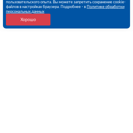
пользовательского опыта. Вы можете запретить сохранение cookie-
файлов в настройках браузера. Подробнее - в
Политике обработки
персональных данных
Хорошо
Контакты
Потребительская 1-я ул, дом 26, стр 1 (ПВЗ)
09:00 - 18:00 пн-пт
8 (351) 779-46-17
chelyabinsk@rutector.ru
Напишите нам