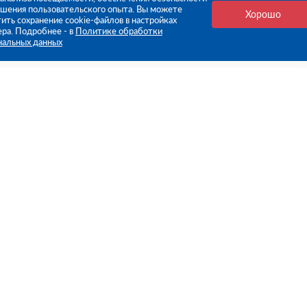
чшения пользовательского опыта. Вы можете
Хорошо
ить сохранение cookie-файлов в настройках
ера. Подробнее - в
Политике обработки
нальных данных
е ссылки
Компания
Стань нашим дилером
О компании
Пресс-центр
нформация
Реквизиты
оплата
Политика обработки персо
данных
бмен
Контакты
ьское соглашение