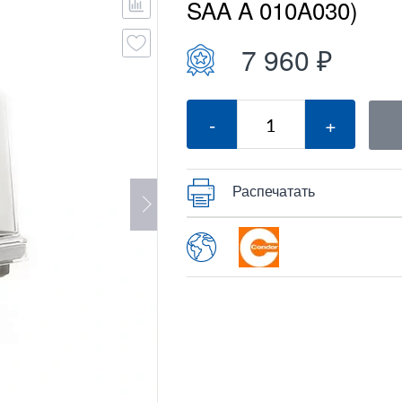
SAA A 010A030)
7 960 ₽
-
+
Распечатать