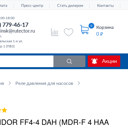
лата
Пресс-центр
Стать дилером
Контакты
:00-18:00
) 779-46-17
0
Корзина
insk@rutector.ru
0 ₽
к,
льская 1-я ул,
тр 1 (ПВЗ)
Акции
ия
Реле давления для насосов
NDOR FF4-4 DAH (MDR-F 4 HAA