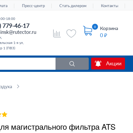
лата
Пресс-центр
Стать дилером
Контакты
:00-18:00
) 779-46-17
0
Корзина
insk@rutector.ru
0 ₽
к,
льская 1-я ул,
тр 1 (ПВЗ)
Акции
здуха
ля магистрального фильтра ATS