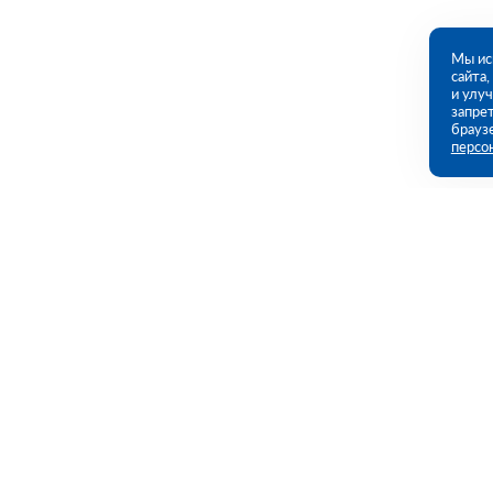
Мы ис
сайта
и улу
запрет
брауз
персо
Контакты
Полезны
Потребительская 1-я ул, дом 26, стр 1
Каталог
(ПВЗ)
Акции
Услуги
09:00 - 18:00 пн-пт
8 (351) 779-46-17
Полезная и
chelyabinsk@rutector.ru
Доставка и 