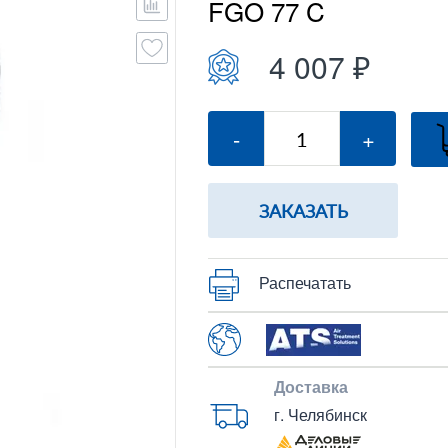
FGO 77 C
4 007 ₽
-
+
ЗАКАЗАТЬ
Распечатать
Доставка
г. Челябинск