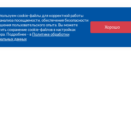
пользуем cookie-файлы для корректной работы
, анализа посещаемости, обеспечения безопасности
чшения пользовательского опыта. Вы можете
Хорошо
ить сохранение cookie-файлов в настройках
ера. Подробнее - в
Политике обработки
нальных данных
е ссылки
Компания
Стань нашим дилером
О компании
Пресс-центр
нформация
Реквизиты
оплата
Политика обработки персо
данных