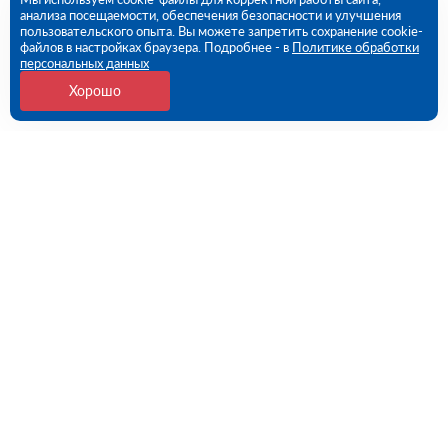
анализа посещаемости, обеспечения безопасности и улучшения
пользовательского опыта. Вы можете запретить сохранение cookie-
файлов в настройках браузера. Подробнее - в
Политике обработки
персональных данных
Хорошо
Контакты
Потребительская 1-я ул, дом 26, стр 1 (ПВЗ)
09:00 - 18:00 пн-пт
8 (351) 779-46-17
chelyabinsk@rutector.ru
Напишите нам