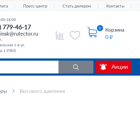
лата
Пресс-центр
Стать дилером
Контакты
:00-18:00
) 779-46-17
0
Корзина
insk@rutector.ru
0 ₽
к,
льская 1-я ул,
тр 1 (ПВЗ)
Акции
оры
Высокого давления