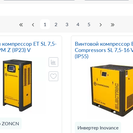
1
2
3
4
5
 компрессор ET SL 7,5-
Винтовой компрессор 
M Z (IP23) V
Compressors SL 7,5-16
(IP55)
р ZONCN
Инвертер Inovance