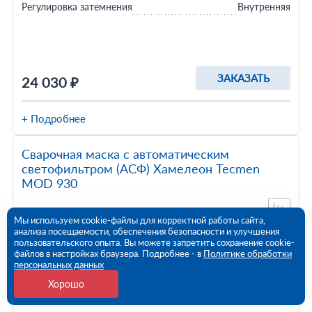
Регулировка затемнения
Внутренняя
ЗАКАЗАТЬ
24 030 ₽
+ Подробнее
Сварочная маска с автоматическим
светофильтром (АСФ) Хамелеон Tecmen
MOD 930
Мы используем cookie-файлы для корректной работы сайта,
анализа посещаемости, обеспечения безопасности и улучшения
пользовательского опыта. Вы можете запретить сохранение cookie-
файлов в настройках браузера. Подробнее - в
Политике обработки
персональных данных
Хорошо