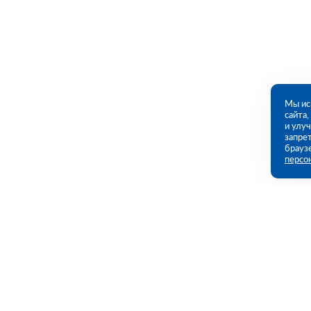
Мы ис
сайта
и улу
запрет
брауз
персо
Контакты
Полезны
Потребительская 1-я ул, дом 26, стр 1
Каталог
(ПВЗ)
Акции
Услуги
09:00 - 18:00 пн-пт