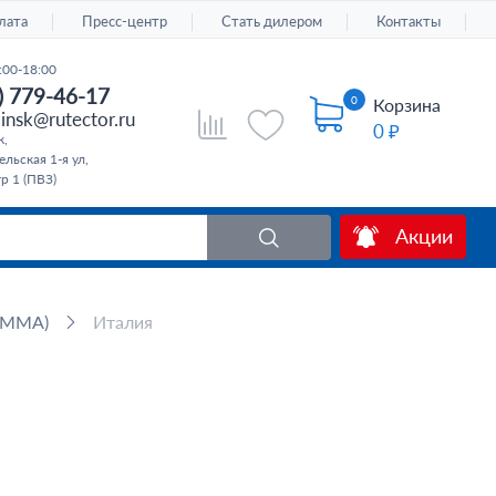
лата
Пресс-центр
Стать дилером
Контакты
:00-18:00
) 779-46-17
0
Корзина
insk@rutector.ru
0 ₽
к,
льская 1-я ул,
тр 1 (ПВЗ)
Акции
(MMA)
Италия