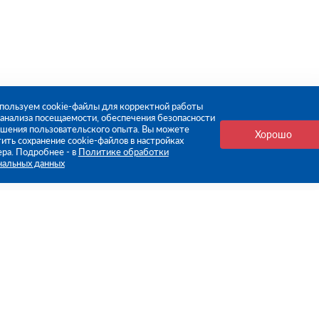
пользуем cookie-файлы для корректной работы
, анализа посещаемости, обеспечения безопасности
чшения пользовательского опыта. Вы можете
Хорошо
ить сохранение cookie-файлов в настройках
ера. Подробнее - в
Политике обработки
нальных данных
е ссылки
Компания
Стань нашим дилером
О компании
Пресс-центр