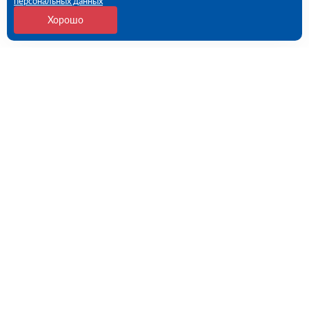
персональных данных
Хорошо
Контакты
Потребительская 1-я ул, дом 26, стр 1 (ПВЗ)
09:00 - 18:00 пн-пт
8 (351) 779-46-17
chelyabinsk@rutector.ru
Напишите нам
Полезные ссылки